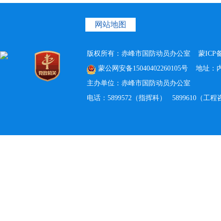
网站地图
版权所有：赤峰市国防动员办公室
蒙ICP备
蒙公网安备15040402260105号
地址：内蒙
主办单位：赤峰市国防动员办公室
电话：5899572（指挥科） 5899610（工程咨询