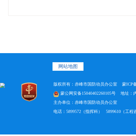
网站地图
版权所有：赤峰市国防动员办公室
蒙ICP备
蒙公网安备15040402260105号
地址：内蒙
主办单位：赤峰市国防动员办公室
电话：5899572（指挥科） 5899610（工程咨询