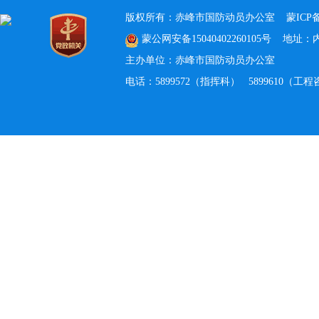
版权所有：赤峰市国防动员办公室
蒙ICP备
蒙公网安备15040402260105号
地址：内蒙
主办单位：赤峰市国防动员办公室
电话：5899572（指挥科） 5899610（工程咨询