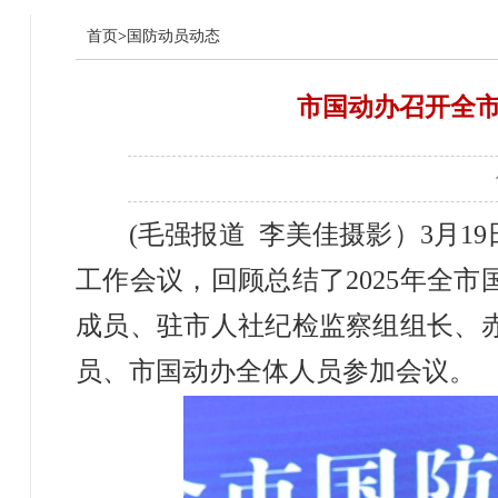
首页
>
国防动员动态
市国动办召开全市
(毛强报道 李美佳摄影）3
月
19
工作会议，
回顾总结了
202
5
年全市
成员、驻市人社纪检监察组组长、
员、市国动办全体人员参加会议。