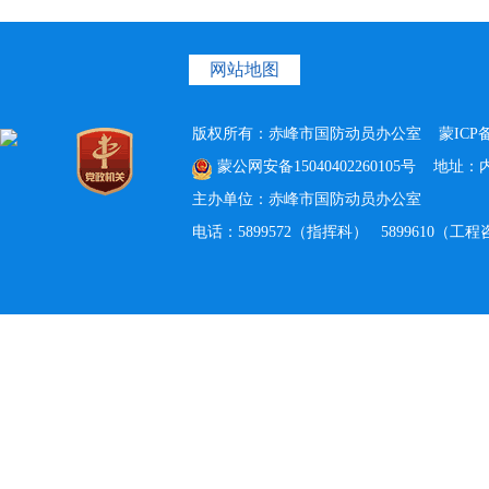
网站地图
版权所有：赤峰市国防动员办公室
蒙ICP备
蒙公网安备15040402260105号
地址：内蒙
主办单位：赤峰市国防动员办公室
电话：5899572（指挥科） 5899610（工程咨询