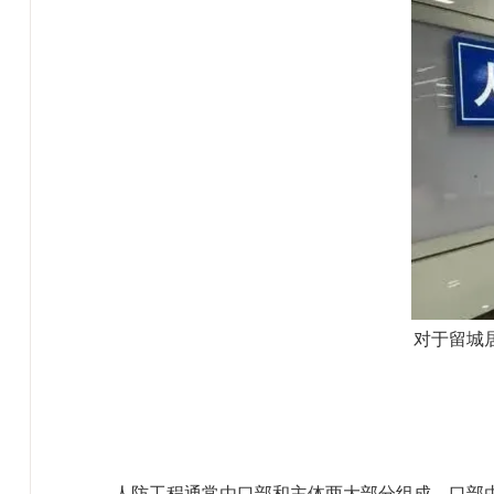
对于留城
人防工程通常由口部和主体两大部分组成。口部