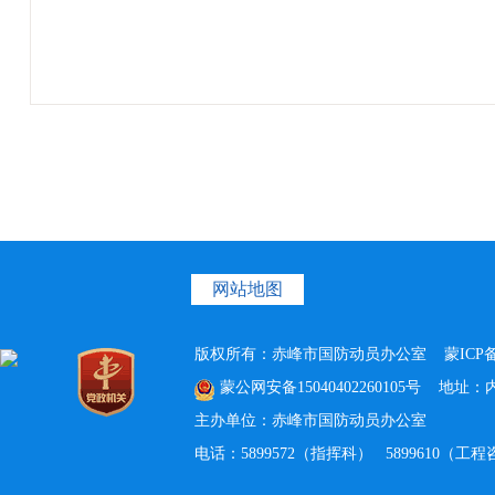
网站地图
版权所有：赤峰市国防动员办公室
蒙ICP备
蒙公网安备15040402260105号
地址：内蒙
主办单位：赤峰市国防动员办公室
电话：5899572（指挥科） 5899610（工程咨询