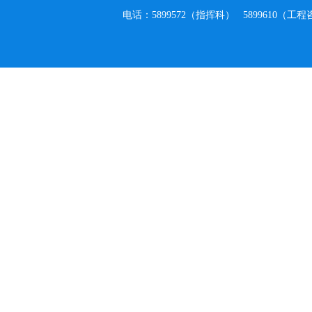
电话：5899572（指挥科） 5899610（工程咨询