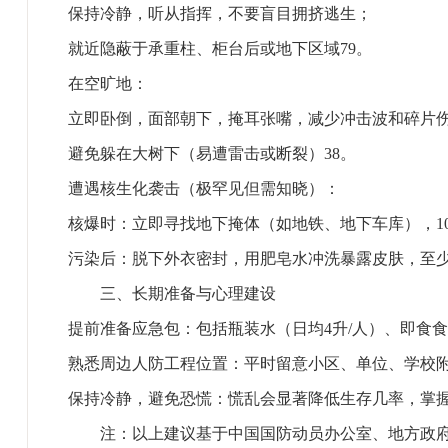
保持冷静，听从指挥，‌不要盲目拥挤逃生‌；
就近隐蔽于承重柱、柜台后或地下区域‌79。
‌在空旷地‌：
立即卧倒，‌面部朝下，掩耳张嘴‌，减少冲击波和碎片
避免躲在大树下（易遭雷击或断裂）‌38。
‌遭遇核生化袭击‌（极罕见但需知晓）：
核爆时：立即寻找地下掩体（如地铁、地下车库），‌1
污染后：脱下外衣密封，用肥皂水冲洗暴露皮肤，‌至少4
‌三、长期准备与心理建设‌
‌提前准备应急包‌：包括瓶装水（日均4升/人）、即食
‌熟悉周边人防工程位置‌：平时留意小区、单位、学校附
‌保持冷静，避免恐慌‌：慌乱会显著降低生存几率，掌握
注：以上建议基于中国国防动员办公室、地方政