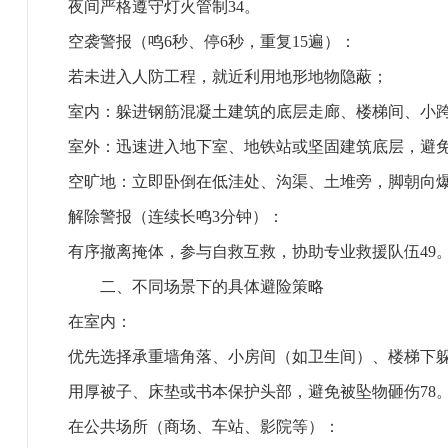
夜间严格遵守灯火管制‌34。
‌空袭警报‌（鸣6秒、停6秒，重复15遍）：
若未进入人防工程，‌就近利用地形地物隐蔽‌；
室内：躲进钢筋混凝土建筑的底层走廊、楼梯间、小
室外：迅速进入地下室、地铁站或坚固建筑底层，‌避
空旷地：立即卧倒在低洼处、沟渠、土堆旁，‌脚朝向爆炸
‌解除警报‌（连续长鸣3分钟）：
有序撤离掩体，参与自救互救，协助专业救援队伍‌49
‌二、不同场景下的具体避险策略‌
‌在室内‌：
优先选择承重墙角落、小房间（如卫生间）、楼梯下
用厚被子、床垫或书本保护头部，避免被坠物砸伤‌78
‌在公共场所‌（商场、车站、影院等）：