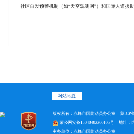
社区自发预警机制（如“天空观测网”）和国际人道援助资
网站地图
版权所有：赤峰市国防动员办公室
蒙ICP备
蒙公网安备15040402260105号
地址：内蒙
主办单位：赤峰市国防动员办公室