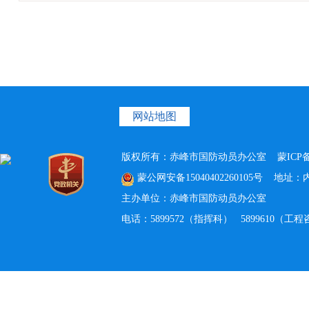
网站地图
版权所有：赤峰市国防动员办公室
蒙ICP备
蒙公网安备15040402260105号
地址：内蒙
主办单位：赤峰市国防动员办公室
电话：5899572（指挥科） 5899610（工程咨询