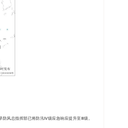
旱防风总指挥部已将防汛Ⅳ级应急响应提升至Ⅲ级。