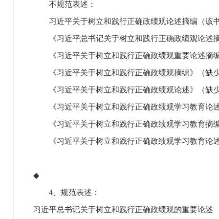
不规范表述：
习近平关于树立和践行正确政绩观论述摘编（该
《习近平总书记关于树立和践行正确政绩观论述摘
《习近平关于树立和践行正确政绩观重要论述摘编
《习近平关于树立和践行正确政绩观摘编》（缺少
《习近平关于树立和践行正确政绩观论述》（缺少
《习近平关于树立和践行正确政绩观学习教育论述
《习近平关于树立和践行正确政绩观学习教育摘编》
《习近平关于树立和践行正确政绩观学习教育论述》
◆
4、规范表述：
习近平总书记关于树立和践行正确政绩观的重要论述