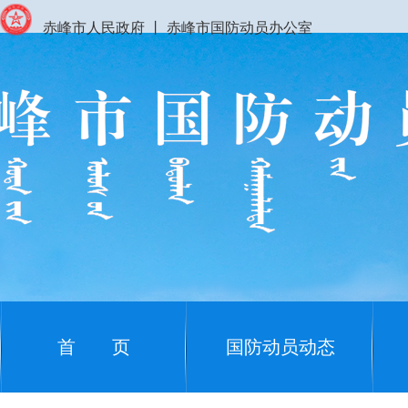
赤峰市人民政府
丨
赤峰市国防动员办公室
首 页
国防动员动态