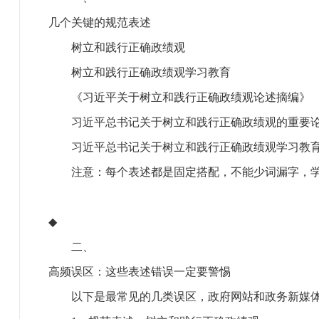
几个关键的规范表述
树立和践行正确政绩观
树立和践行正确政绩观学习教育
《习近平关于树立和践行正确政绩观论述摘编》
习近平总书记关于树立和践行正确政绩观的重要
习近平总书记关于树立和践行正确政绩观学习教
注意：每个表述都是固定搭配，不能少词漏字，学
◆
二、
高频误区：这些表述错误一定要警惕
以下是最常见的几类误区，政府网站和政务新媒