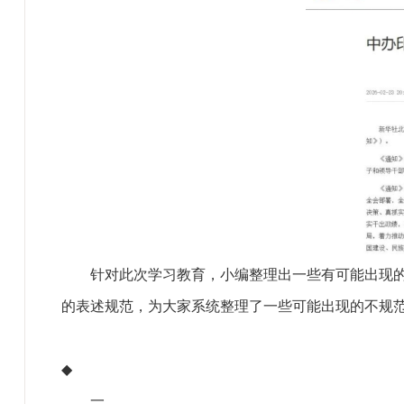
针对此次学习教育，小编整理出一些有可能出现
的表述规范，为大家系统整理了一些可能出现的不规
◆
一、