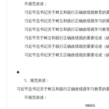
不规范表述：
习近平总书记关于树立和践行正确政绩观教育的重
习近平总书记关于树立和践行正确政绩观学习的重
习近平总书记关于树立和践行正确政绩观学习教育
习近平关于树立和践行正确政绩观的重要论述（缺
习近平总书记关于践行正确政绩观的重要论述（缺
习近平总书记关于树立正确政绩观的重要论述（缺
◆
5、规范表述：
习近平总书记关于树立和践行正确政绩观学习教育的
不规范表述：