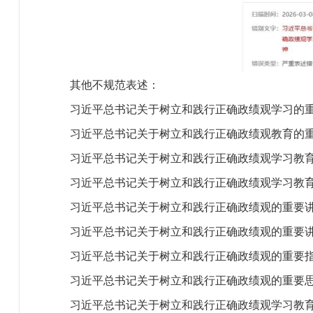
其他不规范表述：
习近平总书记关于树立和践行正确政绩观学习的重
习近平总书记关于树立和践行正确政绩观教育的重
习近平总书记关于树立和践行正确政绩观学习教育
习近平总书记关于树立和践行正确政绩观学习教育
习近平总书记关于树立和践行正确政绩观的重要讲
习近平总书记关于树立和践行正确政绩观的重要讲
习近平总书记关于树立和践行正确政绩观的重要指
习近平总书记关于树立和践行正确政绩观的重要思
习近平总书记关于树立和践行正确政绩观学习教育