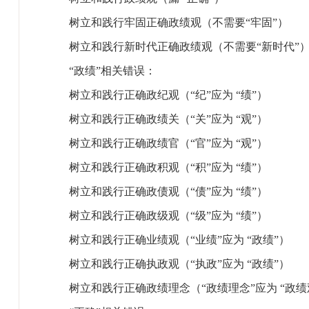
树立和践行牢固正确政绩观（不需要“牢固”）
树立和践行新时代正确政绩观（不需要“新时代”
“政绩”相关错误：
树立和践行正确政纪观（“纪”应为 “绩”）
树立和践行正确政绩关（“关”应为 “观”）
树立和践行正确政绩官（“官”应为 “观”）
树立和践行正确政积观（“积”应为 “绩”）
树立和践行正确政债观（“债”应为 “绩”）
树立和践行正确政级观（“级”应为 “绩”）
树立和践行正确业绩观（“业绩”应为 “政绩”）
树立和践行正确执政观（“执政”应为 “政绩”）
树立和践行正确政绩理念（“政绩理念”应为 “政绩